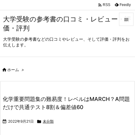

Feedly
RSS
大学受験の参考書の口コミ・レビュー・評

価・評判

メニュ
大学受験の参考書などの口コミやレビュー、そして評価・評判をお
伝えします。

サイド

前へ

ホーム
>

次へ

化学重要問題集の難易度！レベルはMARCH？A問題
検索
だけで共通テスト8割＆偏差値60

2022年9月21日

未分類