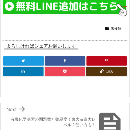

未分類
よろしければシェアお願いします
Copy

Next

有機化学演習の問題数と難易度！東大＆京大レ
ベル？使い方も！