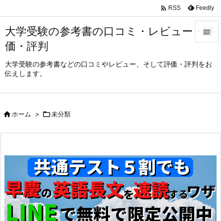

Feedly
RSS
大学受験の参考書の口コミ・レビュー・評

価・評判

メニュ
大学受験の参考書などの口コミやレビュー、そして評価・評判をお
伝えします。

サイド

前へ

ホーム
>

未分類

次へ

検索