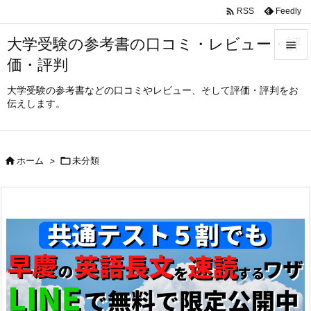

Feedly
RSS
大学受験の参考書の口コミ・レビュー・評

価・評判

メニュ
大学受験の参考書などの口コミやレビュー、そして評価・評判をお
伝えします。

サイド

前へ

ホーム
>

未分類

次へ

検索