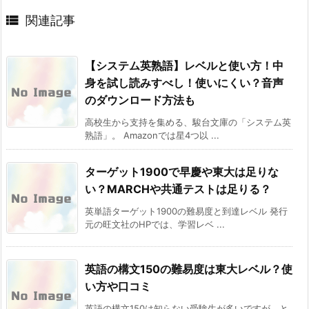

関連記事
【システム英熟語】レベルと使い方！中
身を試し読みすべし！使いにくい？音声
のダウンロード方法も
高校生から支持を集める、駿台文庫の「システム英
熟語」。 Amazonでは星4つ以 ...
ターゲット1900で早慶や東大は足りな
い？MARCHや共通テストは足りる？
英単語ターゲット1900の難易度と到達レベル 発行
元の旺文社のHPでは、学習レベ ...
英語の構文150の難易度は東大レベル？使
い方や口コミ
英語の構文150は知らない受験生が多いですが、と