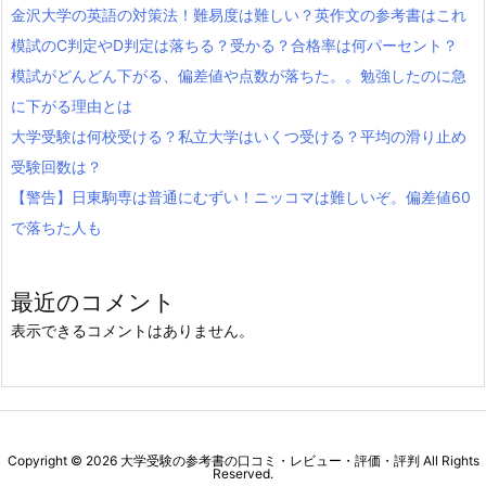
金沢大学の英語の対策法！難易度は難しい？英作文の参考書はこれ
模試のC判定やD判定は落ちる？受かる？合格率は何パーセント？
模試がどんどん下がる、偏差値や点数が落ちた。。勉強したのに急
に下がる理由とは
大学受験は何校受ける？私立大学はいくつ受ける？平均の滑り止め
受験回数は？
【警告】日東駒専は普通にむずい！ニッコマは難しいぞ。偏差値60
で落ちた人も
最近のコメント
表示できるコメントはありません。
Copyright ©
2026
大学受験の参考書の口コミ・レビュー・評価・評判
All Rights
Reserved.